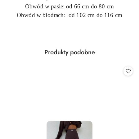
Obwód w pasie: od 66 cm do 80 cm
Obwód w biodrach: od 102 cm do 116 cm
Produkty
Produkty podobne
Pomiń karuzelę produktów
o
statusie: