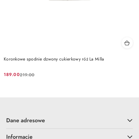
Koronkowe spodnie dzwony cukierkowy róż La Milla
189.00
219.00
Cena
Cena
promocyjna:
przed
promocją:
Dane adresowe
Informacje