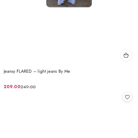
Jeansy FLARED – light jeans By Me
209.00
249.00
Cena
Cena
promocyjna:
przed
promocją: