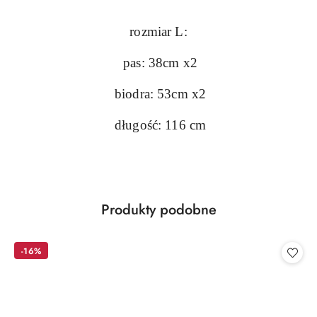
rozmiar L:
pas: 38cm x2
biodra: 53cm x2
długość: 116 cm
Produkty
Produkty podobne
Pomiń karuzelę produktów
o
statusie:
-16%