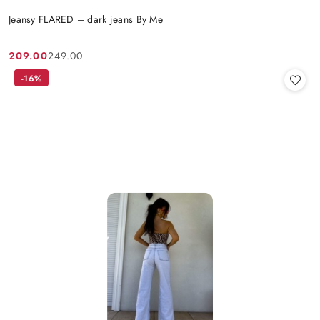
Jeansy FLARED – dark jeans By Me
209.00
249.00
Cena
Cena
promocyjna:
przed
-16%
promocją: