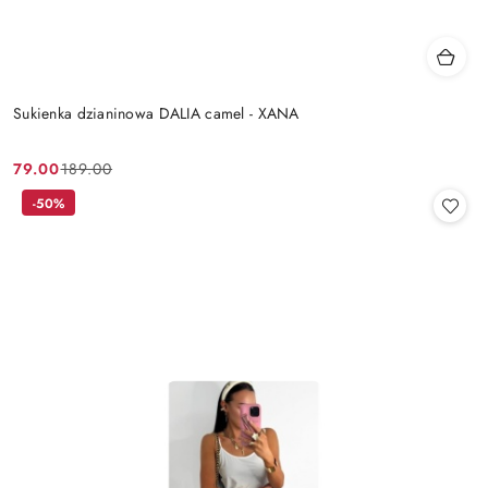
Sukienka dzianinowa DALIA camel - XANA
79.00
189.00
Cena
Cena
promocyjna:
przed
-50%
promocją: