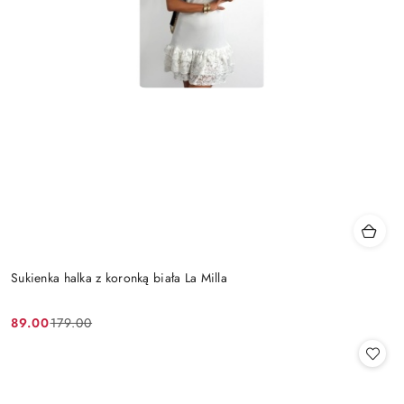
Sukienka halka z koronką biała La Milla
89.00
179.00
Cena
Cena
promocyjna:
przed
promocją: