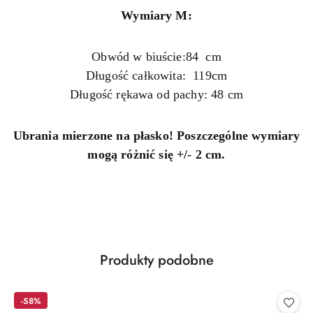
Wymiary M:
Obwód w biuście:84 cm
Długość całkowita: 119cm
Długość rękawa od pachy: 48 cm
Ubrania mierzone na płasko! Poszczególne wymiary
mogą różnić się +/- 2 cm.
Produkty
Produkty podobne
Pomiń karuzelę produktów
o
statusie:
-58%