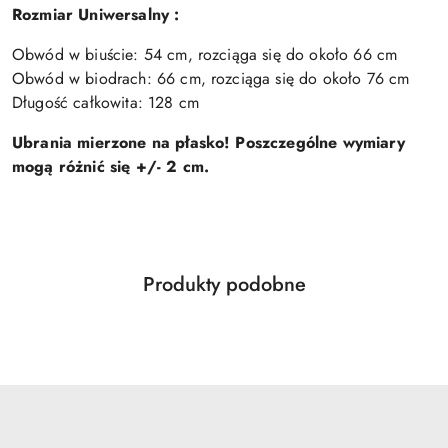
Rozmiar Uniwersalny :
Obwód w biuście: 54 cm, rozciąga się do około 66 cm
Obwód w biodrach: 66 cm, rozciąga się do około 76 cm
Długość całkowita: 128 cm
Ubrania mierzone na płasko! Poszczególne wymiary
mogą różnić się +/- 2 cm.
Produkty
Produkty podobne
Pomiń karuzelę produktów
o
statusie: