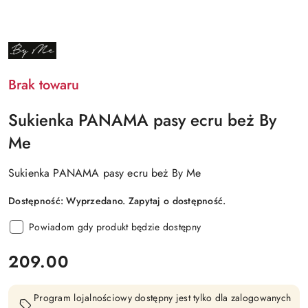
NAZWA
PRODUCENTA:
BY
ME
Brak towaru
Sukienka PANAMA pasy ecru beż By
Me
Sukienka PANAMA pasy ecru beż By Me
Dostępność:
Wyprzedano. Zapytaj o dostępność.
Powiadom gdy produkt będzie dostępny
cena:
209.00
Program lojalnościowy dostępny jest tylko dla zalogowanych