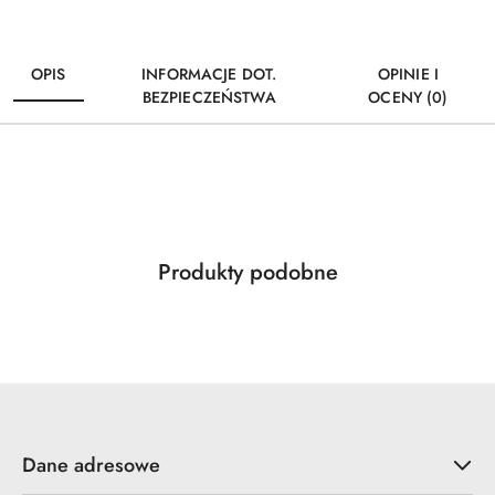
OPIS
INFORMACJE DOT.
OPINIE I
BEZPIECZEŃSTWA
OCENY (0)
Produkty
Produkty podobne
Pomiń karuzelę produktów
o
statusie:
Dane adresowe