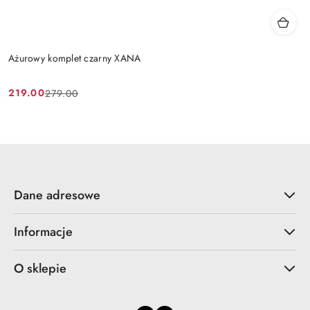
Ażurowy komplet czarny XANA
219.00
279.00
Cena
Cena
promocyjna:
przed
promocją:
Dane adresowe
Informacje
O sklepie