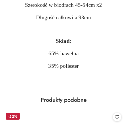
Szerokość w biodrach 45-54cm x2
Długość całkowita 93cm
Skład
:
65% bawełna
35% poliester
Produkty
Produkty podobne
Pomiń karuzelę produktów
o
statusie:
-22%