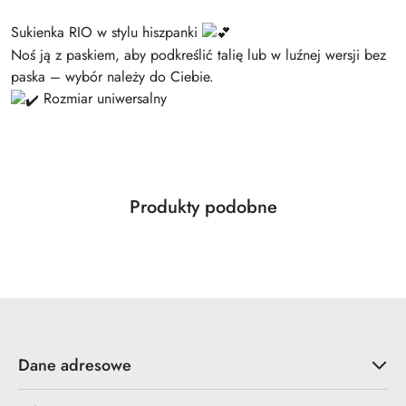
Sukienka RIO w stylu hiszpanki
Noś ją z paskiem, aby podkreślić talię lub w luźnej wersji bez
paska – wybór należy do Ciebie.
Rozmiar uniwersalny
Produkty
Produkty podobne
Pomiń karuzelę produktów
o
statusie:
Dane adresowe