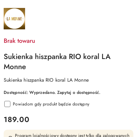
NAZWA
PRODUCENTA:
LA
MONNE
Brak towaru
Sukienka hiszpanka RIO koral LA
Monne
Sukienka hiszpanka RIO koral LA Monne
Dostępność:
Wyprzedano. Zapytaj o dostępność.
Powiadom gdy produkt będzie dostępny
cena:
189.00
Program lojalnościowy dostępny jest tylko dla zalogowanych