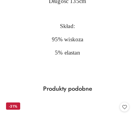
Długość 135cm
Skład:
95% wiskoza
5% elastan
Produkty
Produkty podobne
Pomiń karuzelę produktów
o
statusie:
-31%