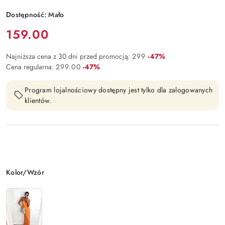
Dostępność:
Mało
Cena:
159.00
Rabat:
Najniższa cena z 30 dni przed promocją:
299
-47%
Rabat:
Cena regularna:
299.00
-47%
Program lojalnościowy dostępny jest tylko dla zalogowanych
klientów.
Wariant
Kolor/Wzór