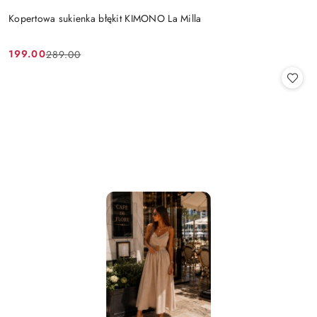
Kopertowa sukienka błękit KIMONO La Milla
199.00
289.00
Cena
Cena
promocyjna:
przed
promocją: