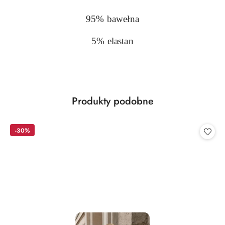
95% bawełna
5% elastan
Produkty
Produkty podobne
Pomiń karuzelę produktów
o
statusie:
-30%