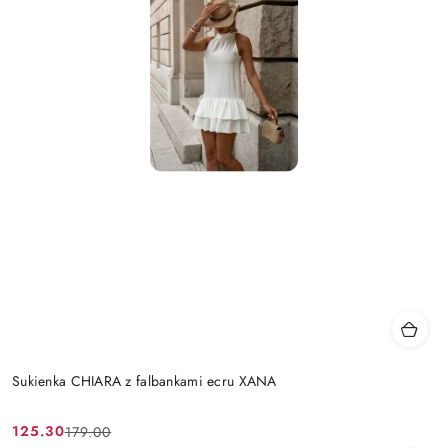
Sukienka CHIARA z falbankami ecru XANA
125.30
179.00
Cena
Cena