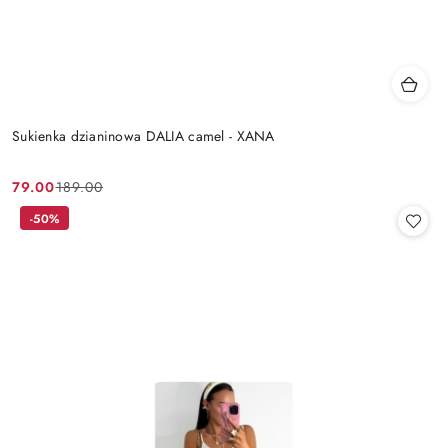
Sukienka dzianinowa DALIA camel - XANA
79.00
189.00
Cena
Cena
promocyjna:
przed
-50%
promocją: