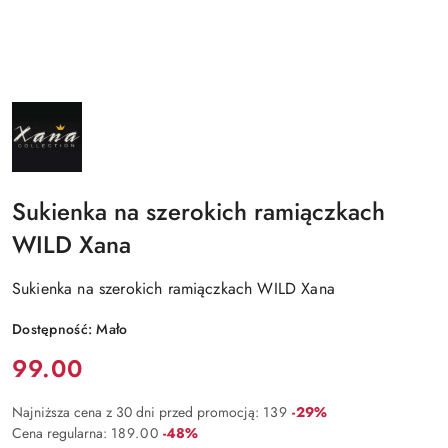
NAZWA
PRODUCENTA:
XANA
Sukienka na szerokich ramiączkach
WILD Xana
Sukienka na szerokich ramiączkach WILD Xana
Dostępność:
Mało
Cena:
99.00
Rabat:
Najniższa cena z 30 dni przed promocją:
139
-29%
Rabat:
Cena regularna:
189.00
-48%