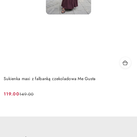
Sukienka maxi z falbanką czekoladowa Me Gusta
119.00
149.00
Cena
Cena
promocyjna:
przed
promocją: