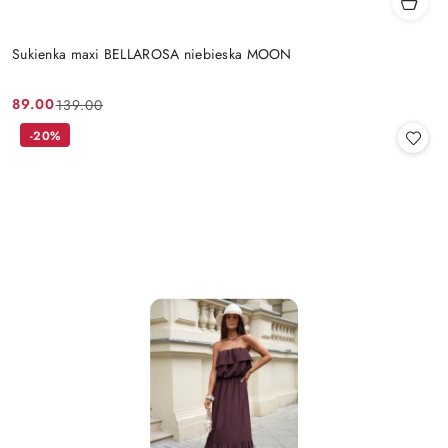
Sukienka maxi BELLAROSA niebieska MOON
89.00
139.00
Cena
Cena
promocyjna:
przed
-20%
promocją: