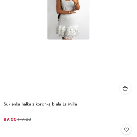
Sukienka halka z koronką biała La Milla
89.00
179.00
Cena
Cena
promocyjna:
przed