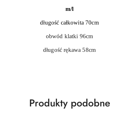
m/l
długość całkowita 70cm
obwód klatki 96cm
długość rękawa 58cm
Produkty
Produkty podobne
o
statusie: