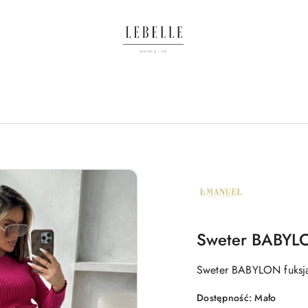
NAZWA
PRODUCENTA:
LA
MANUEL
Sweter BABYLO
Sweter BABYLON fuksj
Dostępność:
Mało