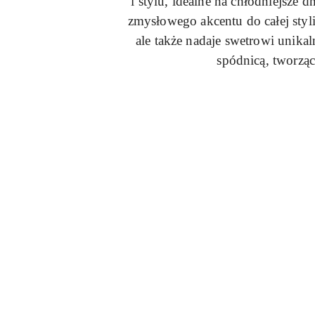
i stylu, idealne na chłodniejsze
zmysłowego akcentu do całej styli
ale także nadaje swetrowi unika
spódnicą, tworząc