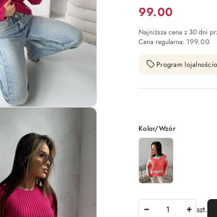
Cena:
99.00
Najniższa cena z 30 dni p
Cena regularna:
199.00
Program lojalnościo
Wariant
Kolor/Wzór
Ilość
szt.