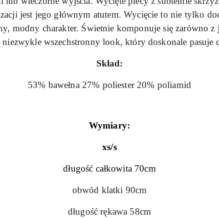
 dni lub wieczorne wyjścia. Wycięte plecy z subtelnie skr
zacji jest jego głównym atutem. Wycięcie to nie tylko do
lny, modny charakter. Świetnie komponuje się zarówno z je
 niezwykle wszechstronny look, który doskonale pasuje 
Skład:
53% bawełna 27% poliester 20% poliamid
Wymiary:
xs/s
długość całkowita 70cm
obwód klatki 90cm
długość rękawa 58cm