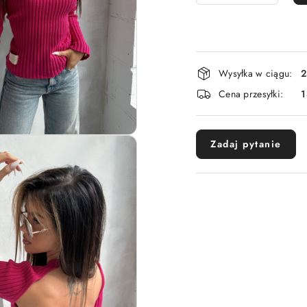
Dostępność
Wysyłka w ciągu:
2
i
Cena przesyłki:
1
dostawa
Zadaj pytanie