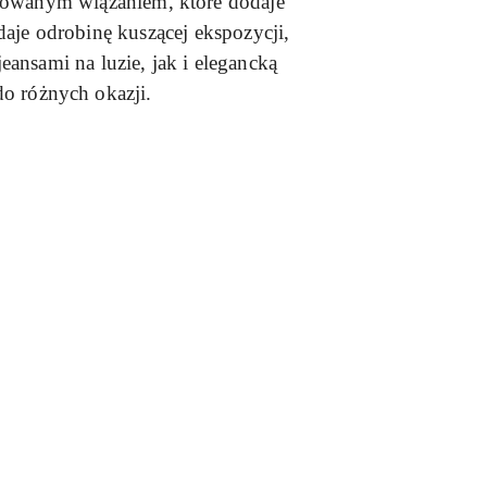
zyżowanym wiązaniem, które dodaje
daje odrobinę kuszącej ekspozycji,
ansami na luzie, jak i elegancką
do różnych okazji.