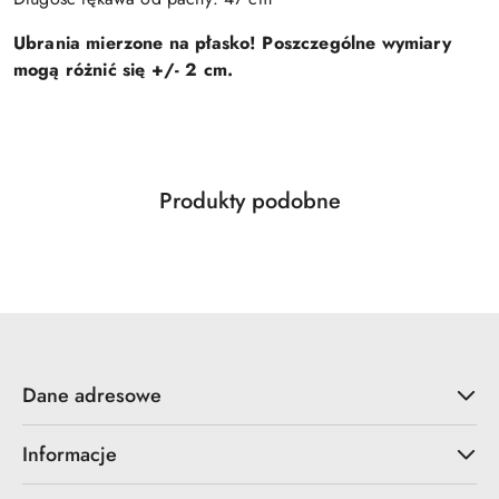
Ubrania mierzone na płasko! Poszczególne wymiary
mogą różnić się +/- 2 cm.
Produkty
Produkty podobne
Pomiń karuzelę produktów
o
statusie:
Dane adresowe
Informacje