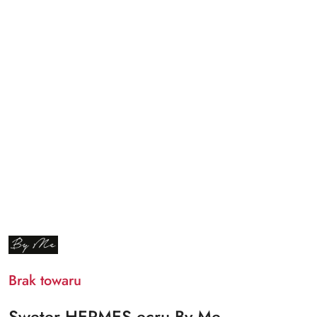
NAZWA
PRODUCENTA:
BY
ME
Brak towaru
Sweter HERMES ecru By Me