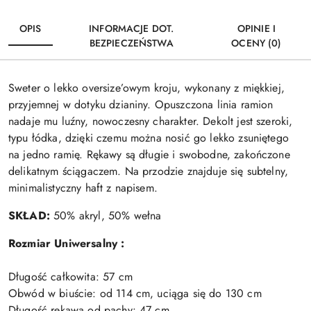
OPIS
INFORMACJE DOT.
OPINIE I
BEZPIECZEŃSTWA
OCENY (0)
Sweter o lekko oversize’owym kroju, wykonany z miękkiej,
przyjemnej w dotyku dzianiny. Opuszczona linia ramion
nadaje mu luźny, nowoczesny charakter. Dekolt jest szeroki,
typu łódka, dzięki czemu można nosić go lekko zsuniętego
na jedno ramię. Rękawy są długie i swobodne, zakończone
delikatnym ściągaczem. Na przodzie znajduje się subtelny,
minimalistyczny haft z napisem.
SKŁAD:
50% akryl, 50% wełna
Rozmiar Uniwersalny :
Długość całkowita: 57 cm
Obwód w biuście: od 114 cm, uciąga się do 130 cm
Długość rękawa od pachy: 47 cm