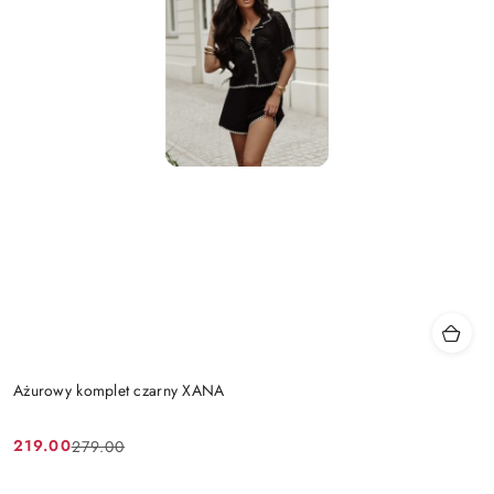
Ażurowy komplet czarny XANA
219.00
279.00
Cena
Cena
promocyjna:
przed