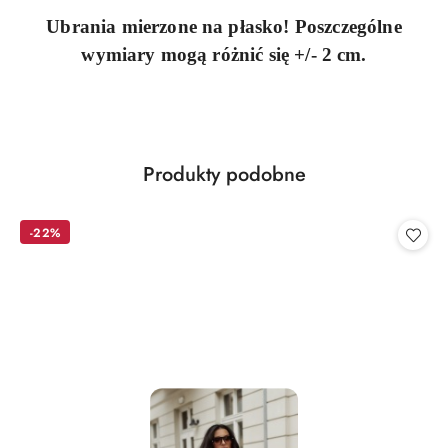
Ubrania mierzone na płasko! Poszczególne
wymiary mogą różnić się +/- 2 cm.
Produkty
Produkty podobne
Pomiń karuzelę produktów
o
statusie:
-22%