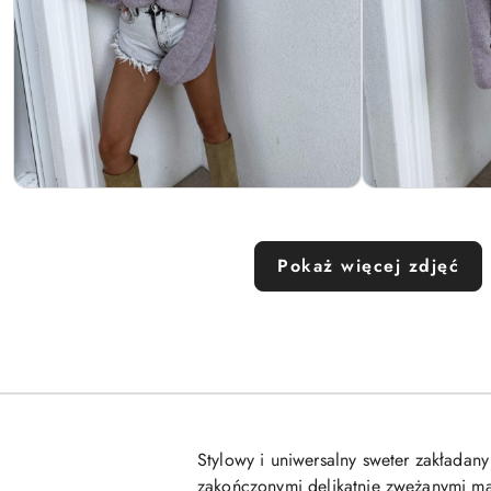
Pokaż więcej zdjęć
Stylowy i uniwersalny sweter zakładan
zakończonymi delikatnie zwężanymi man