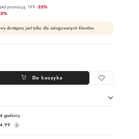
Rabat:
rzed promocją:
199
-25%
bat:
25%
wy dostępny jest tylko dla zalogowanych klientów.
Do koszyka
4 godziny
4.99