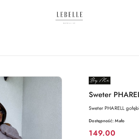
NAZWA
PRODUCENTA:
BY
ME
Sweter PHAREL
Sweter PHARELL gołęb
Dostępność:
Mało
Cena:
149.00