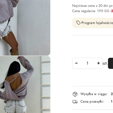
Najniższa cena z 30 dni p
Ra
Cena regularna:
199.00
-
Program lojalnościo
Ilość
szt.
Dostępność
Wysyłka w ciągu:
2
i
Cena przesyłki:
1
dostawa