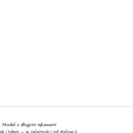
y. Model z długimi rękawami
 i tyłem – w zależności od stylizacji