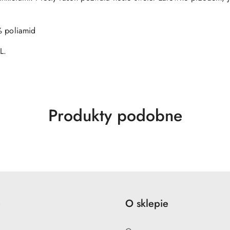
 poliamid
L.
Produkty
Produkty podobne
o
statusie:
e
O sklepie