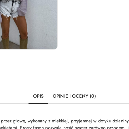
OPIS
OPINIE I OCENY (0)
y przez głowę, wykonany z miękkiej, przyjemnej w dotyku dzianin
kietami. Prosty fason pozwala nosić sweter zarówno przodem, jak