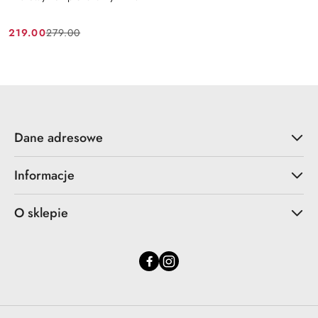
219.00
279.00
Cena
Cena
promocyjna:
przed
promocją:
Dane adresowe
Informacje
O sklepie