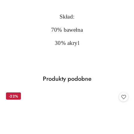
Skład:
70% bawełna
30% akryl
Produkty
Produkty podobne
Pomiń karuzelę produktów
o
statusie:
-22%