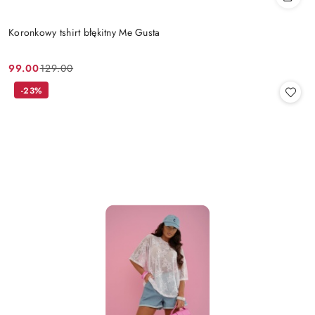
Koronkowy tshirt błękitny Me Gusta
99.00
129.00
Cena
Cena
promocyjna:
przed
-23%
promocją: