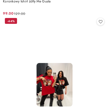
Koronkowy tshirt żółty Me Gusta
99.00
129.00
Cena
Cena
promocyjna:
przed
-44%
promocją: