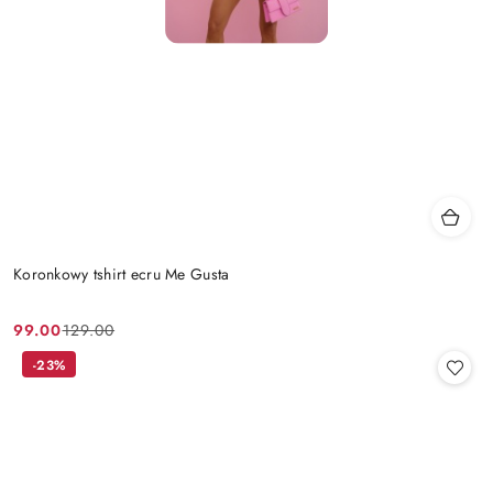
Koronkowy tshirt ecru Me Gusta
99.00
129.00
Cena
Cena
promocyjna:
przed
-23%
promocją: