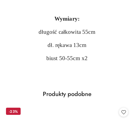
Wymiary:
długość całkowita 55cm
dł. rękawa 13cm
biust 50-55cm x2
Produkty
Produkty podobne
Pomiń karuzelę produktów
o
statusie:
-23%