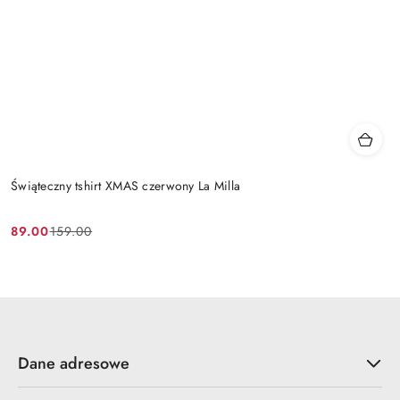
Świąteczny tshirt XMAS czerwony La Milla
89.00
159.00
Cena
Cena
promocyjna:
przed
promocją:
Dane adresowe