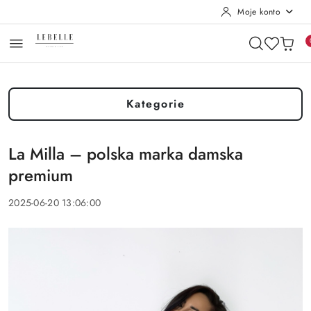
Moje konto
Przejdź do treści głównej
Przejdź do wyszukiwarki
Przejdź do moje konto
Przejdź do menu głównego
Przejdź do stopki
Kategorie
La Milla – polska marka damska
premium
2025-06-20 13:06:00