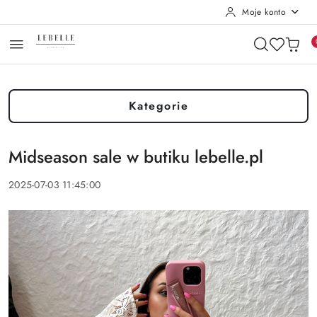
Moje konto
Przejdź do treści głównej
Przejdź do wyszukiwarki
Przejdź do moje konto
Przejdź do menu głównego
Przejdź do stopki
Kategorie
Midseason sale w butiku lebelle.pl
2025-07-03 11:45:00