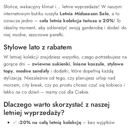
Słońce, wakacyjny klimat i... letnie wyprzedaże! W naszym
internetowym butiku ruszyła
Letnia Midseason Sale
, a to
oznacza jedno –
cała letnia kolekcja tańsza o 20%
! To
idealny moment, aby odświeżyć swoją garderobę i dodać do
niej modne, sezonowe perełki.
Stylowe lato z rabatem
W letniej kolekcji znajdziesz wszystko, czego potrzebujesz na
gorące dni –
zwiewne sukienki
,
lniane koszule
,
stylowe
topy
,
modne sandały
i dodatki, które dopełnią każdą
stylizację. Niezależnie od tego, czy planujesz urlop nad
morzem, city break, czy po prostu chcesz czuć się kobieco i
lekko na co dzień – mamy coś dla Ciebie.
Dlaczego warto skorzystać z naszej
letniej wyprzedaży?
✅
-20% na całą letnią kolekcję
– bez wyjątków