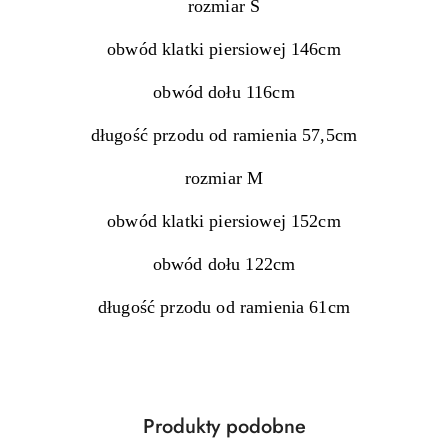
rozmiar S
obwód klatki piersiowej 146cm
obwód dołu 116cm
długość przodu od ramienia 57,5cm
rozmiar M
obwód klatki piersiowej 152cm
obwód dołu 122cm
długość przodu od ramienia 61cm
Produkty
Produkty podobne
Pomiń karuzelę produktów