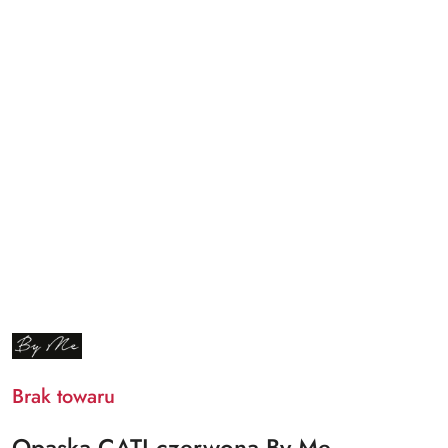
NAZWA
PRODUCENTA:
BY
ME
Brak towaru
Opaska CATI czerwona By Me