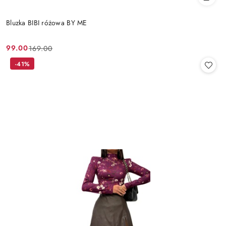
Bluzka BIBI różowa BY ME
99.00
169.00
Cena
Cena
promocyjna:
przed
-41%
promocją: