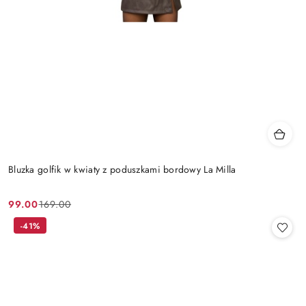
Bluzka golfik w kwiaty z poduszkami bordowy La Milla
99.00
169.00
Cena
Cena
promocyjna:
przed
-41%
promocją: