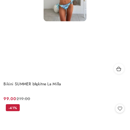
Bikini SUMMER błękitne La Milla
99.00
219.00
Cena
Cena
promocyjna:
przed
-41%
promocją: