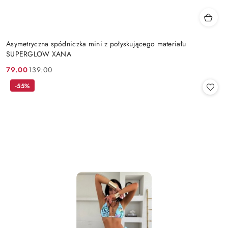
Asymetryczna spódniczka mini z połyskującego materiału
SUPERGLOW XANA
79.00
139.00
Cena
Cena
promocyjna:
przed
-55%
promocją: