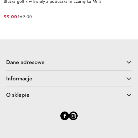
Bluzka golfik w kwiaty z poduszkami czarny La Milla
99.00
169.00
Cena
Cena
promocyjna:
przed
promocją:
Dane adresowe
Informacje
O sklepie