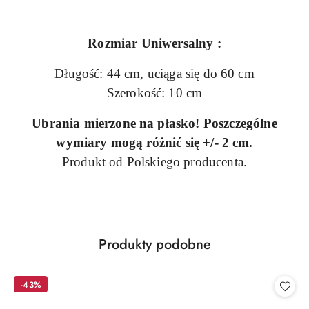
Rozmiar Uniwersalny :
Długość: 44 cm, uciąga się do 60 cm
Szerokość: 10 cm
Ubrania mierzone na płasko! Poszczególne
wymiary mogą różnić się +/- 2 cm.
Produkt od Polskiego producenta.
Produkty
Produkty podobne
Pomiń karuzelę produktów
o
statusie:
-43%