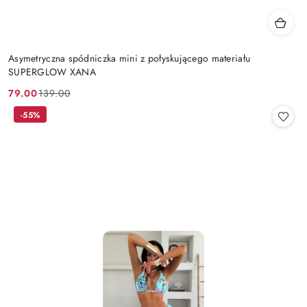
Asymetryczna spódniczka mini z połyskującego materiału
SUPERGLOW XANA
79.00
139.00
Cena
Cena
promocyjna:
przed
-55%
promocją: