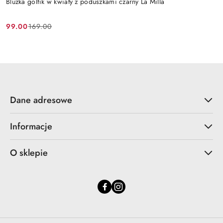
Bluzka golfik w kwiaty z poduszkami czarny La Milla
99.00
169.00
Cena
Cena
promocyjna:
przed
promocją:
Dane adresowe
Informacje
O sklepie