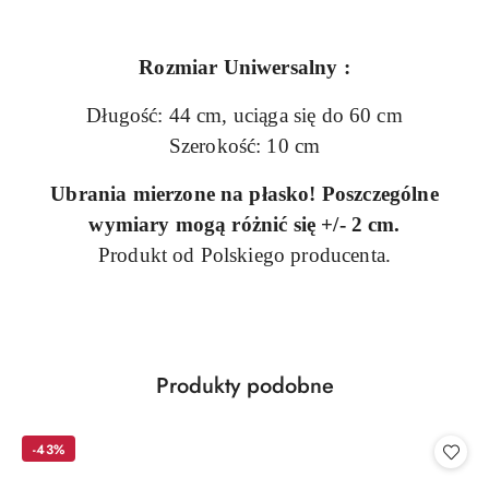
Rozmiar Uniwersalny :
Długość: 44 cm, uciąga się do 60 cm
Szerokość: 10 cm
Ubrania mierzone na płasko! Poszczególne
wymiary mogą różnić się +/- 2 cm.
Produkt od Polskiego producenta.
Produkty
Produkty podobne
Pomiń karuzelę produktów
o
statusie:
-43%