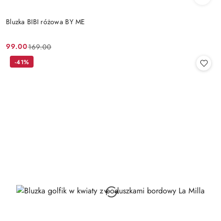
Bluzka BIBI różowa BY ME
99.00
169.00
Cena
Cena
promocyjna:
przed
-41%
promocją: