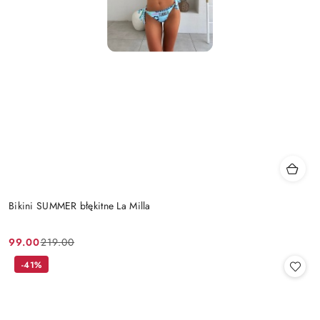
Bikini SUMMER błękitne La Milla
99.00
219.00
Cena
Cena
promocyjna:
przed
-41%
promocją: