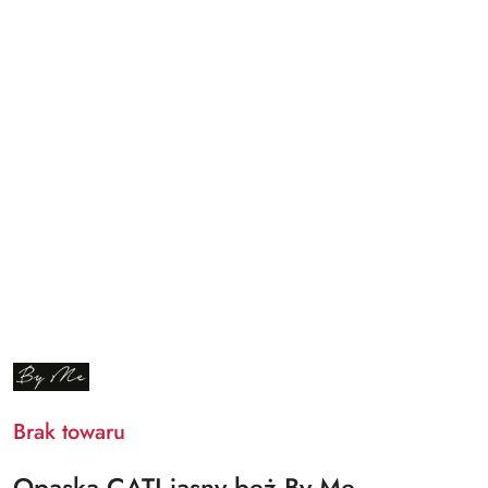
NAZWA
PRODUCENTA:
BY
ME
Brak towaru
Opaska CATI jasny beż By Me