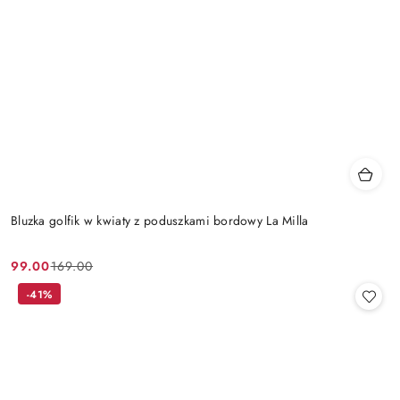
Bluzka golfik w kwiaty z poduszkami bordowy La Milla
99.00
169.00
Cena
Cena
promocyjna:
przed
-41%
promocją: